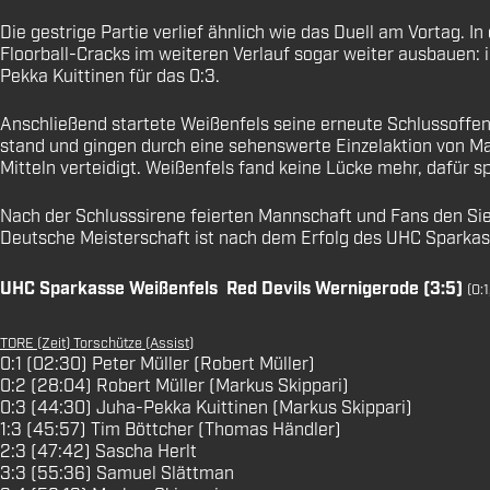
Die gestrige Partie verlief ähnlich wie das Duell am Vortag. I
Floorball-Cracks im weiteren Verlauf sogar weiter ausbauen: 
Pekka Kuittinen für das 0:3.
Anschließend startete Weißenfels seine erneute Schlussoffen
stand und gingen durch eine sehenswerte Einzelaktion von Ma
Mitteln verteidigt. Weißenfels fand keine Lücke mehr, dafür 
Nach der Schlusssirene feierten Mannschaft und Fans den Sie
Deutsche Meisterschaft ist nach dem Erfolg des UHC Sparka
UHC Sparkasse Weißenfels  Red Devils Wernigerode (3:5)
(0:1
TORE (Zeit) Torschütze (Assist)
0:1 (02:30) Peter Müller (Robert Müller)
0:2 (28:04) Robert Müller (Markus Skippari)
0:3 (44:30) Juha-Pekka Kuittinen (Markus Skippari)
1:3 (45:57) Tim Böttcher (Thomas Händler)
2:3 (47:42) Sascha Herlt
3:3 (55:36) Samuel Slättman