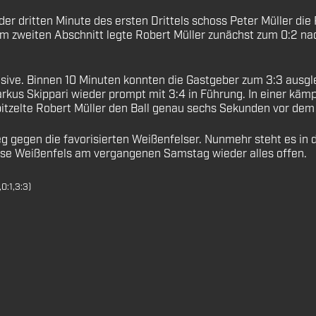
n der dritten Minute des ersten Drittels schoss Peter Müller di
im zweiten Abschnitt legte Robert Müller zunächst zum 0:2 nac
sive. Binnen 10 Minuten konnten die Gastgeber zum 3:3 ausgl
rkus Skippari wieder prompt mit 3:4 in Führung. In einer käm
spitzelte Robert Müller den Ball genau sechs Sekunden vor dem
g gegen die favorisierten Weißenfelser. Nunmehr steht es in 
sse Weißenfels am vergangenen Samstag wieder alles offen.
,0:1,3:3)