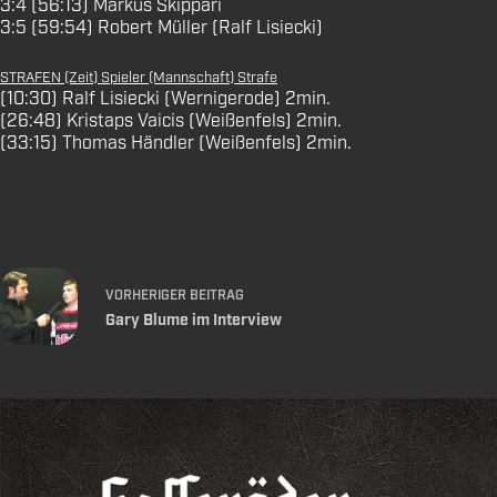
3:4 (56:13) Markus Skippari
3:5 (59:54) Robert Müller (Ralf Lisiecki)
STRAFEN (Zeit) Spieler (Mannschaft) Strafe
(10:30) Ralf Lisiecki (Wernigerode) 2min.
(26:48) Kristaps Vaicis (Weißenfels) 2min.
(33:15) Thomas Händler (Weißenfels) 2min.
VORHERIGER
BEITRAG
Gary Blume im Interview