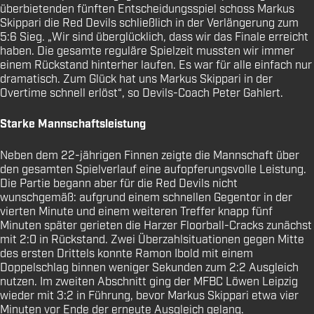
überbietenden fünften Entscheidungsspiel schoss Markus
Skippari die Red Devils schließlich in der Verlängerung zum
5:6 Sieg. „Wir sind überglücklich, dass wir das Finale erreicht
haben. Die gesamte reguläre Spielzeit mussten wir immer
einem Rückstand hinterher laufen. Es war für alle einfach nur
dramatisch. Zum Glück hat uns Markus Skippari in der
Overtime schnell erlöst“, so Devils-Coach Peter Gahlert.
Starke Mannschaftsleistung
Neben dem 22-jährigen Finnen zeigte die Mannschaft über
den gesamten Spielverlauf eine aufopferungsvolle Leistung.
Die Partie begann aber für die Red Devils nicht
wunschgemäß: aufgrund einem schnellen Gegentor in der
vierten Minute und einem weiteren Treffer knapp fünf
Minuten später gerieten die Harzer Floorball-Cracks zunächst
mit 2:0 in Rückstand. Zwei Überzahlsituationen gegen Mitte
des ersten Drittels konnte Ramon Ibold mit einem
Doppelschlag binnen weniger Sekunden zum 2:2 Ausgleich
nutzen. Im zweiten Abschnitt ging der MFBC Löwen Leipzig
wieder mit 3:2 in Führung, bevor Markus Skippari etwa vier
Minuten vor Ende der erneute Ausgleich gelang.