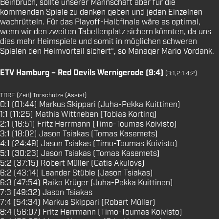
Beinbruch, sollte unserer Mannschaft aber für die
kommenden Spiele zu denken geben und jeden Einzelnen
wachrütteln. Für das Playoff-Halbfinale wäre es optimal,
wenn wir den zweiten Tabellenplatz sichern könnten, da uns
dies mehr Heimspiele und somit in möglichen schweren
Spielen den Heimvorteil sichert“, so Manager Mario Vordank.
ETV Hamburg – Red Devils Wernigerode (9:4)
(3:1,2:1,4:2)
TORE (Zeit) Torschütze (Assist)
0:1 (01:44) Markus Skippari (Juha-Pekka Kuittinen)
1:1 (11:25) Mathis Wittneben (Tobias Korting)
2:1 (16:51) Fritz Herrmann (Timo-Toumas Koivisto)
3:1 (18:02) Jason Tsiakas (Tomas Kasemets)
4:1 (24:49) Jason Tsiakas (Timo-Toumas Koivisto)
5:1 (30:23) Jason Tsiakas (Tomas Kasemets)
5:2 (37:15) Robert Müller (Gatis Akulovs)
6:2 (43:14) Leander Stüble (Jason Tsiakas)
6:3 (47:54) Raiko Krüger (Juha-Pekka Kuittinen)
7:3 (49:32) Jason Tsiakas
7:4 (54:34) Markus Skippari (Robert Müller)
8:4 (56:07) Fritz Herrmann (Timo-Toumas Koivisto)