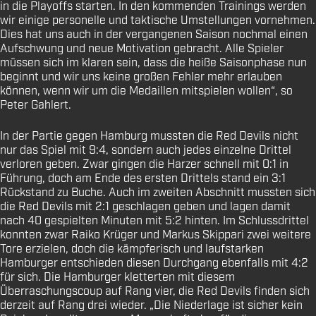
in die Playoffs starten. In den kommenden Trainings werden
wir einige personelle und taktische Umstellungen vornehmen.
Dies hat uns auch in der vergangenen Saison nochmal einen
Aufschwung und neue Motivation gebracht. Alle Spieler
müssen sich im klaren sein, dass die heiße Saisonphase nun
beginnt und wir uns keine großen Fehler mehr erlauben
können, wenn wir um die Medaillen mitspielen wollen“, so
Peter Gahlert.
In der Partie gegen Hamburg mussten die Red Devils nicht
nur das Spiel mit 9:4, sondern auch jedes einzelne Drittel
verloren geben. Zwar gingen die Harzer schnell mit 0:1 in
Führung, doch am Ende des ersten Drittels stand ein 3:1
Rückstand zu Buche. Auch im zweiten Abschnitt mussten sich
die Red Devils mit 2:1 geschlagen geben und lagen damit
nach 40 gespielten Minuten mit 5:2 hinten. Im Schlussdrittel
konnten zwar Raiko Krüger und Markus Skippari zwei weitere
Tore erzielen, doch die kämpferisch und laufstarken
Hamburger entschieden diesen Durchgang ebenfalls mit 4:2
für sich. Die Hamburger kletterten mit diesem
Überraschungscoup auf Rang vier, die Red Devils finden sich
derzeit auf Rang drei wieder. „Die Niederlage ist sicher kein