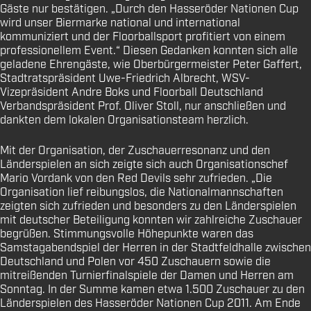
Gäste nur bestätigen. „Durch den Hasseröder Nationen Cup
wird unser Biermarke national und international
kommuniziert und der Floorballsport profitiert von einem
professionellem Event.“ Diesen Gedanken konnten sich alle
geladene Ehrengäste, wie Oberbürgermeister Peter Gaffert,
Stadtratspräsident Uwe-Friedrich Albrecht, WSV-
Vizepräsident Andre Boks und Floorball Deutschland
Verbandspräsident Prof. Oliver Stoll, nur anschließen und
dankten dem lokalen Organisationsteam herzlich.
Mit der Organisation, der Zuschauerresonanz und den
Länderspielen an sich zeigte sich auch Organisationschef
Mario Vordank von den Red Devils sehr zufrieden. „Die
Organisation lief reibungslos, die Nationalmannschaften
zeigten sich zufrieden und besonders zu den Länderspielen
mit deutscher Beteiligung konnten wir zahlreiche Zuschauer
begrüßen. Stimmungsvolle Höhepunkte waren das
Samstagabendspiel der Herren in der Stadtfeldhalle zwischen
Deutschland und Polen vor 450 Zuschauern sowie die
mitreißenden Turnierfinalspiele der Damen und Herren am
Sonntag. In der Summe kamen etwa 1.500 Zuschauer zu den
Länderspielen des Hasseröder Nationen Cup 2011. Am Ende