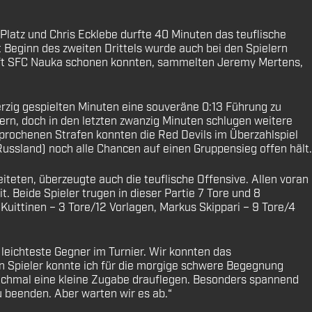
latz und Chris Ecklebe durfte 40 Minuten das teuflische
 Beginn des zweiten Drittels wurde auch bei den Spielern
haft SFC Nauka schonen konnten, sammelten Jeremy Mertens,
erzig gespielten Minuten eine souveräne 0:13 Führung zu
rn, doch in den letzten zwanzig Minuten schlugen weitere
sprochenen Strafen konnten die Red Devils im Überzahlspiel
ussland) noch alle Chancen auf einen Gruppensieg offen hält.
teten, überzeugte auch die teuflische Offensive. Allen voran
 Beide Spieler trugen in dieser Partie 7 Tore und 8
Kuittinen – 3 Tore/12 Vorlagen, Markus Skippari – 9 Tore/4
 leichteste Gegner im Turnier. Wir konnten das
en Spieler konnte ich für die morgige schwere Begegnung
nochmal eine kleine Zugabe drauflegen. Besonders spannend
u beenden. Aber warten wir es ab.“