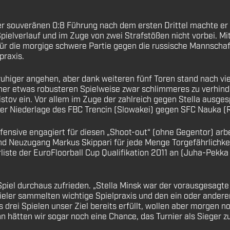
r souveränen 0:8 Führung nach dem ersten Drittel machte er P
elverlauf und im Zuge von zwei Strafstößen nicht vorbei. Mit
 für die morgige schwere Partie gegen die russische Mannsc
praxis.
 ruhiger angehen, aber dank weiteren fünf Toren stand nach vi
ner etwas robusteren Spielweise zwar schlimmeres zu verhinde
stov ein. Vor allem im Zuge der zahlreich gegen Stella ausge
ner Niederlage des FBC Trencin (Slowakei) gegen SFC Nauka (R
nsive engagiert für diesen „Shoot-out“ (ohne Gegentor) arbei
d Neuzugang Markus Skippari für jede Menge Torgefährlichkeit.
iste der EuroFloorball Cup Qualifikation 2011 an (Juha-Pekka 
Spiel durchaus zufrieden. „Stella Minsk war der vorausgesagte
ieler sammelten wichtige Spielpraxis und den ein oder ander
drei Spielen unser Ziel bereits erfüllt, wollen aber morgen 
 hätten wir sogar noch eine Chance, das Turnier als Sieger z