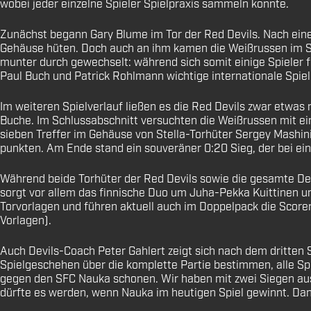
wobei jeder einzelne Spieler Spielpraxis sammeln konnte.
Zunächst begann Gary Blume im Tor der Red Devils. Nach eine
Gehäuse hüten. Doch auch an ihm kamen die Weißrussen im Spi
munter durch gewechselt: während sich somit einige Spieler
Paul Buch und Patrick Rohlmann wichtige internationale Spiel
Im weiteren Spielverlauf ließen es die Red Devils zwar etwas
Buche. Im Schlussabschnitt versuchten die Weißrussen mit ei
sieben Treffer im Gehäuse von Stella-Torhüter Sergey Mashini
punkten. Am Ende stand ein souveräner 0:20 Sieg, der bei ei
Während beide Torhüter der Red Devils sowie die gesamte Defe
sorgt vor allem das finnische Duo um Juha-Pekka Kuittinen un
Torvorlagen und führen aktuell auch im Doppelpack die Scorerl
Vorlagen).
Auch Devils-Coach Peter Gahlert zeigt sich nach dem dritten 
Spielgeschehen über die komplette Partie bestimmen, alle Sp
gegen den SFC Nauka schonen. Wir haben mit zwei Siegen aus 
dürfte es werden, wenn Nauka im heutigen Spiel gewinnt. Dann