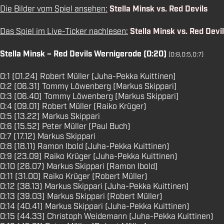
Die Bilder vom Spiel ansehen:
Stella Minsk vs. Red Devils
Das Spiel im Live-Ticker nachlesen:
Stella Minsk vs. Red Devi
Stella Minsk – Red Devils Wernigerode (0:20)
(0:8,0:5,0:7)
0:1 (01.24) Robert Müller (Juha-Pekka Kuittinen)
0:2 (06.31) Tommy Löwenberg (Markus Skippari)
0:3 (06.40) Tommy Löwenberg (Markus Skippari)
0:4 (09.01) Robert Müller (Raiko Krüger)
0:5 (13.22) Markus Skippari
0:6 (15.52) Peter Müller (Paul Buch)
0:7 (17.12) Markus Skippari
0:8 (18.11) Ramon Ibold (Juha-Pekka Kuittinen)
0:9 (23.09) Raiko Krüger (Juha-Pekka Kuittinen)
0:10 (26.07) Markus Skippari (Ramon Ibold)
0:11 (31.00) Raiko Krüger (Robert Müller)
0:12 (38.13) Markus Skippari (Juha-Pekka Kuittinen)
0:13 (39.03) Markus Skippari (Robert Müller)
0:14 (40.41) Markus Skippari (Juha-Pekka Kuittinen)
0:15 (44.33) Christoph Weidemann (Juha-Pekka Kuittinen)