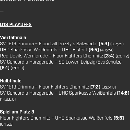
—
U13 PLAYOFFS
Viertelfinale
SV 1919 Grimma – Floorball Grizzly’s Salzwedel
(5:3)
(3:2;2:1)
UHC Sparkasse Weißenfels – UHC Elster I
(6:5)
(4:1;2:4)
Red Devils Wernigrode – Floor Fighters Chemnitz
(3:4)
(2:2;1:2)
SV Concordia Harzgerode – SG Löwen Leipzig/EvaSchulze
(9:1)
(6:0;3:1)
Halbfinale
SV 1919 Grimma – Floor Fighters Chemnitz
(7:2)
(3:2;4:0)
SV Concordia Harzgerode – UHC Sparkasse Weißenfels
(14:6)
(14:6;0:0)
Spiel um Platz 3
Floor Fighters Chemnitz – UHC Sparkasse Weißenfels
(5:6)
(0:1;5:5)