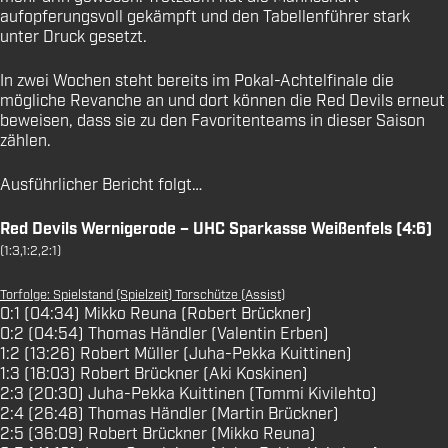
aufopferungsvoll gekämpft und den Tabellenführer stark
unter Druck gesetzt.
In zwei Wochen steht bereits im Pokal-Achtelfinale die
mögliche Revanche an und dort können die Red Devils erneut
beweisen, dass sie zu den Favoritenteams in dieser Saison
zählen.
Ausführlicher Bericht folgt…
Red Devils Wernigerode – UHC Sparkasse Weißenfels (4:6)
(1:3,1:2,2:1)
Torfolge: Spielstand (Spielzeit) Torschütze (Assist)
0:1 (04:34) Mikko Reuna (Robert Brückner)
0:2 (04:54) Thomas Händler (Valentin Erben)
1:2 (13:26) Robert Müller (Juha-Pekka Kuittinen)
1:3 (18:03) Robert Brückner (Aki Koskinen)
2:3 (20:30) Juha-Pekka Kuittinen (Tommi Kivilehto)
2:4 (26:48) Thomas Händler (Martin Brückner)
2:5 (36:09) Robert Brückner (Mikko Reuna)