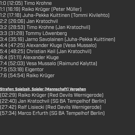
1:0 (12:05) Timo Krohne
1:1 (16:19) Raiko Krüger (Peter Müller)
1:2 (17:18) Juha-Pekka Kuittinen (Tommi Kivilehto)
2:2 (26:06) Jan Kratochvil
3:2 (28:53) Timo Krohne (Jan Kratochvil)
3:3 (31:28) Tommy Löwenberg
3:4 (35:16) Jarno Savolainen (Juha-Pekka Kuittinen)
4:4 (47:25) Alexander Kluge (Vesa Mussalo)
5:4 (48:25) Christian Keil (Jan Kratochvil)
6:4 (51:11) Alexander Kluge
7:4 (52:03) Vesa Mussalo (Raimund Kalytta)
7:5 (53:18) Eigentor
7:6 (54:54) Raiko Krüger
Strafen: Spielzeit, Spieler (Mannschaft) Vergehen
(02:29) Raiko Krüger (Red Devils Wernigerode)
(22:40) Jan Kratochvil (SG BA Tempelhof Berlin)
(27:42) Ralf Lisiecki (Red Devils Wernigerode)
(57:34) Marco Erfurth (SG BA Tempelhof Berlin)