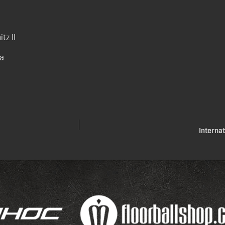
tz II
ma
Interna