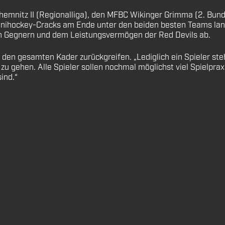
s Chemnitz II (Regionalliga), den MFBC Wikinger Grimma (2. Bu
nihockey-Cracks am Ende unter den beiden besten Teams land
gen Gegnern und dem Leistungsvermögen der Red Devils ab.
n gesamten Kader zurückgreifen. „Lediglich ein Spieler steh
u gehen. Alle Spieler sollen nochmal möglichst viel Spielpra
ind.“