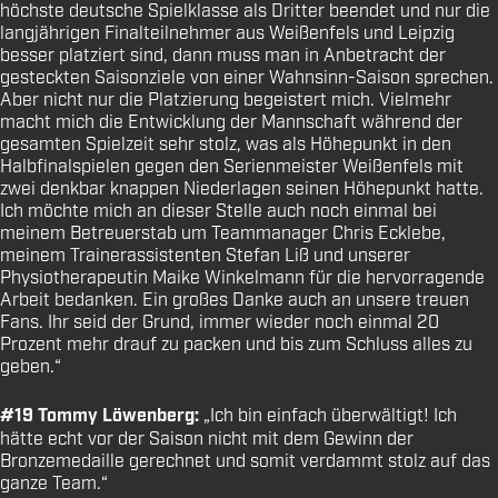
höchste deutsche Spielklasse als Dritter beendet und nur die
langjährigen Finalteilnehmer aus Weißenfels und Leipzig
besser platziert sind, dann muss man in Anbetracht der
gesteckten Saisonziele von einer Wahnsinn-Saison sprechen.
Aber nicht nur die Platzierung begeistert mich. Vielmehr
macht mich die Entwicklung der Mannschaft während der
gesamten Spielzeit sehr stolz, was als Höhepunkt in den
Halbfinalspielen gegen den Serienmeister Weißenfels mit
zwei denkbar knappen Niederlagen seinen Höhepunkt hatte.
Ich möchte mich an dieser Stelle auch noch einmal bei
meinem Betreuerstab um Teammanager Chris Ecklebe,
meinem Trainerassistenten Stefan Liß und unserer
Physiotherapeutin Maike Winkelmann für die hervorragende
Arbeit bedanken. Ein großes Danke auch an unsere treuen
Fans. Ihr seid der Grund, immer wieder noch einmal 20
Prozent mehr drauf zu packen und bis zum Schluss alles zu
geben.“
#19 Tommy Löwenberg:
„Ich bin einfach überwältigt! Ich
hätte echt vor der Saison nicht mit dem Gewinn der
Bronzemedaille gerechnet und somit verdammt stolz auf das
ganze Team.“