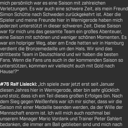
mich persönlich war es eine Saison mit zahlreichen
Verletzungen. Es war auch eine schwere Zeit, als mein Freund
Simon Schütte nach Schweden zurückgekehrt ist. Aber die
Spieler und meine Freunde hier in Wernigerode haben mich
jederzeit unterstützt in dieser schweren Zeit. Diese Saison
war für mich uns das gesamte Team ein großes Abenteuer,
eine Saison mit schönen und weniger schönen Momenten. Es
war ein holpriger Weg, aber am Ende hatten wir in Hamburg
verdient die Bronzemedaille um den Hals. Wir sind das
drittbeste Team in Deutschland und wir haben die besten
Fans. Wenn die Fans uns auch in der kommenden Saison so
unterstützen, kommen wir vielleicht auch mit Gold nach
Hause!?“
#76 Ralf Lisiecki:
„Ich spiele zwar jetzt erst seit Januar
diesen Jahres hier in Wernigerode, aber bin sehr glücklich
und stolz, dass ich ein Teil dieses großen Erfolges bin. Nach
dem Sieg gegen Weißenfels war ich mir sicher, dass wir die
Saison mit einer Medaille beenden werden, da der Wille der
Mannschaft enorm ist. Ich will mich auch nochmal bei
unserem Manager Mario Vordank und Trainer Peter Gahlert
bedanken, die immer am Ball geblieben sind und mich nach