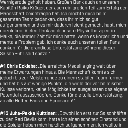
Wernigerode geholt haben. Großen Dank auch an unseren
Kapitän Raiko Krüger, der auch ein großen Teil zum Erfolg der
Mannschaft beigetragen hat. Ich möchte mich beim
gesamten Team bedanken, dass ihr mich so gut
aufgenommen und es mir dadurch leicht gemacht habt, mich
einzuleben. Vielen Dank auch unsere Physiotherapeutin
Maike, die immer Zeit für mich hatte, wenn es körperliche und
mentale Problem gab. Ich danke auch unseren tollen Fans
danken für die grandiose Unterstützung während dieser
Saison – ihr seid spitze!“
#1 Chris Ecklebe:
„Die erreichte Medaille ging weit über
meine Erwartungen hinaus. Die Mannschaft konnte sich
jedoch bis zur Meisterrunde zu einem stabilen Team formen
und hat bis auf wenige Punkte, die wir leider vor heimischer
Kulisse verloren, keine Möglichkeiten ausgelassen das eigene
Potential auszuschöpfen. Danke für die tolle Unterstützung,
an alle Helfer, Fans und Sponsoren!“
#13 Juha-Pekka Kuittinen:
„Obwohl ich erst zur Saisonhälfte
zu den Red Devils kam, hatte ich einen schönen Einstand und
die Spieler haben mich herzlich aufgenommen. Ich wollte in