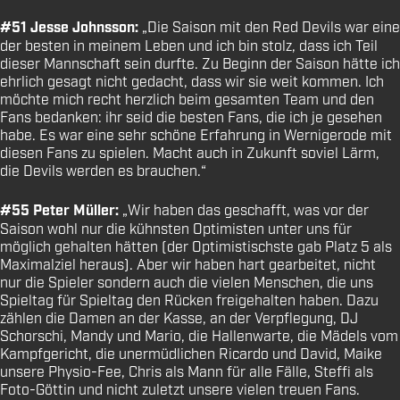
#51 Jesse Johnsson:
„Die Saison mit den Red Devils war eine
der besten in meinem Leben und ich bin stolz, dass ich Teil
dieser Mannschaft sein durfte. Zu Beginn der Saison hätte ich
ehrlich gesagt nicht gedacht, dass wir sie weit kommen. Ich
möchte mich recht herzlich beim gesamten Team und den
Fans bedanken: ihr seid die besten Fans, die ich je gesehen
habe. Es war eine sehr schöne Erfahrung in Wernigerode mit
diesen Fans zu spielen. Macht auch in Zukunft soviel Lärm,
die Devils werden es brauchen.“
#55 Peter Müller:
„Wir haben das geschafft, was vor der
Saison wohl nur die kühnsten Optimisten unter uns für
möglich gehalten hätten (der Optimistischste gab Platz 5 als
Maximalziel heraus). Aber wir haben hart gearbeitet, nicht
nur die Spieler sondern auch die vielen Menschen, die uns
Spieltag für Spieltag den Rücken freigehalten haben. Dazu
zählen die Damen an der Kasse, an der Verpflegung, DJ
Schorschi, Mandy und Mario, die Hallenwarte, die Mädels vom
Kampfgericht, die unermüdlichen Ricardo und David, Maike
unsere Physio-Fee, Chris als Mann für alle Fälle, Steffi als
Foto-Göttin und nicht zuletzt unsere vielen treuen Fans.