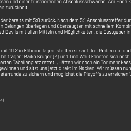
ssen und einer frustrierenden Abschlussschwäche. Am Ende ka
en zurückholt.
der bereits mit 5:0 zurück. Nach dem 5:1 Anschlusstreffer du
llen Belangen überlegen und überzeugten mit schnellem Kombi
ed Devils mit allen Mitteln und Möglichkeiten, die Gastgeber 
it 10:2 in Führung lagen, stellten sie auf drei Reihen um und
beitragen: Raiko Krüger (2) und Tino Weiß konnten sich noch 
erten Tabellenplatz rettet. „Hätten wir noch ein Tor mehr kas
nnen und sitzt uns jetzt direkt im Nacken. Wir müssen nun 
sterrunde zu sichern und möglichst die Playoffs zu erreichen“
:4)