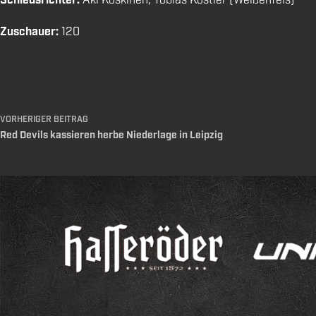
Schiedsrichter:
Aki Koskinen, Tobias Köstler (Weißenfels)
Zuschauer:
120
VORHERIGER
BEITRAG
Red Devils kassieren herbe Niederlage in Leipzig