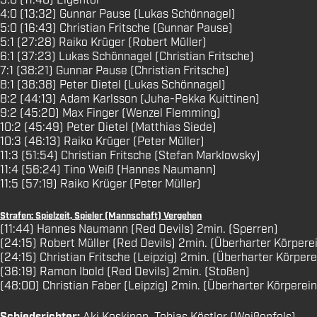
3:0 (11:40) Eigentor
4:0 (13:32) Gunnar Pause (Lukas Schönnagel)
5:0 (16:43) Christian Fritsche (Gunnar Pause)
5:1 (27:28) Raiko Krüger (Robert Müller)
6:1 (37:23) Lukas Schönnagel (Christian Fritsche)
7:1 (38:21) Gunnar Pause (Christian Fritsche)
8:1 (38:38) Peter Dietel (Lukas Schönnagel)
8:2 (44:13) Adam Karlsson (Juha-Pekka Kuittinen)
9:2 (45:20) Max Finger (Wenzel Flemming)
10:2 (45:49) Peter Dietel (Matthias Siede)
10:3 (46:13) Raiko Krüger (Peter Müller)
11:3 (51:54) Christian Fritsche (Stefan Marklowsky)
11:4 (56:24) Tino Weiß (Hannes Naumann)
11:5 (57:19) Raiko Krüger (Peter Müller)
Strafen: Spielzeit, Spieler (Mannschaft) Vergehen
(11:44) Hannes Naumann (Red Devils) 2min. (Sperren)
(24:15) Robert Müller (Red Devils) 2min. (Überharter Körpere
(24:15) Christian Fritsche (Leipzig) 2min. (Überharter Körpere
(36:19) Ramon Ibold (Red Devils) 2min. (Stoßen)
(48:00) Christian Faber (Leipzig) 2min. (Überharter Körperein