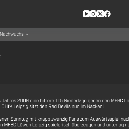
Nachwuchs
t
s Jahres 2009 eine bittere 11:5 Niederlage gegen den MFBC Lö
C DHfK Leipzig sitzt den Red Devils nun im Nacken!
enen Sonntag mit knapp zwanzig Fans zum Auswärtsspiel nach 
n MFBC Löwen Leipzig spielerisch überzeugen und unterlag nu