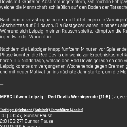
Devils mit kapitalen Abstimmungsfehlern, zahlreichen Fehlpä
welche die Mannschaft schließlich auf den Boden der Tatsach
Nach einem katastrophalen ersten Drittel lagen die Wernigerö
Abschnittes auf 8:1 davon. Die Gastgeber waren in nahezu a
Während sich Leipzig in einen Rausch spielte, kämpften die R
irgendwie der Wurm drin.
Nachdem die Leipziger knapp fünfzehn Minuten vor Spielende m
Phase konnten die Red Devils ein wenig zur Ergebniskosmetik 
herbe 11:5 Niederlage, welche den Red Devils gerade so den vi
Leipzig konnte am vergangenen Wochenende gegen Bremen gewi
und mit neuer Motivation ins nächste Jahr starten, um die Mei
—
MFBC Löwen Leipzig – Red Devils Wernigerode (11:5)
(5:0,3:1,3
Torfolge: Spielstand (Spielzeit) Torschütze (Assist)
1:0 (03:55) Gunnar Pause
2:0 (06:27) Gunnar Pause