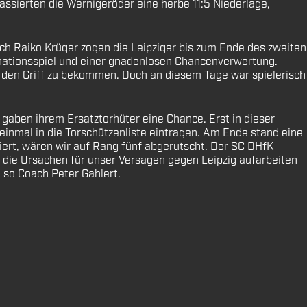
ssierten die Wernigeröder eine herbe 11:5 Niederlage,
rch Raiko Krüger zogen die Leipziger bis zum Ende des zweiten
nationsspiel und einer gnadenlosen Chancenverwertung.
in den Griff zu bekommen. Doch an diesem Tage war spielerisch
 gaben ihrem Ersatztorhüter eine Chance. Erst in dieser
einmal in die Torschützenliste eintragen. Am Ende stand eine
siert, wären wir auf Rang fünf abgerutscht. Der SC DHfK
die Ursachen für unser Versagen gegen Leipzig aufarbeiten
, so Coach Peter Gahlert.