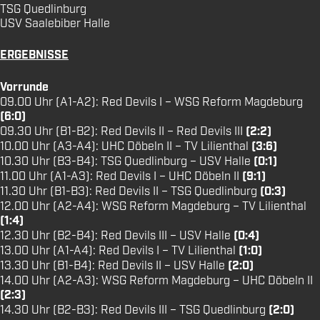
TSG Quedlinburg
USV Saalebiber Halle
ERGEBNISSE
Vorrunde
09.00 Uhr (A1-A2): Red Devils I – WSG Reform Magdeburg
(6:0)
09.30 Uhr (B1-B2): Red Devils II – Red Devils III
(2:2)
10.00 Uhr (A3-A4): UHC Döbeln II – TV Lilienthal
(3:6)
10.30 Uhr (B3-B4): TSG Quedlinburg – USV Halle
(0:1)
11.00 Uhr (A1-A3): Red Devils I – UHC Döbeln II
(9:1)
11.30 Uhr (B1-B3): Red Devils II – TSG Quedlinburg
(0:3)
12.00 Uhr (A2-A4): WSG Reform Magdeburg – TV Lilienthal
(1:4)
12.30 Uhr (B2-B4): Red Devils III – USV Halle
(0:4)
13.00 Uhr (A1-A4): Red Devils I – TV Lilienthal
(1:0)
13.30 Uhr (B1-B4): Red Devils II – USV Halle
(2:0)
14.00 Uhr (A2-A3): WSG Reform Magdeburg – UHC Döbeln II
(2:3)
14.30 Uhr (B2-B3): Red Devils III – TSG Quedlinburg
(2:0)