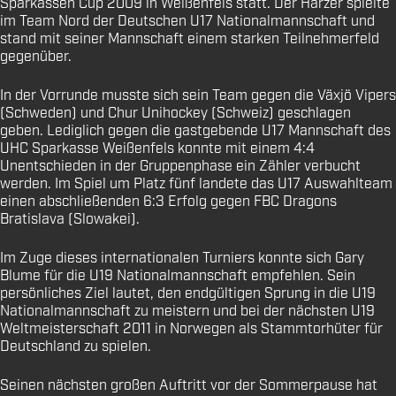
Sparkassen Cup 2009 in Weißenfels statt. Der Harzer spielte
im Team Nord der Deutschen U17 Nationalmannschaft und
stand mit seiner Mannschaft einem starken Teilnehmerfeld
gegenüber.
In der Vorrunde musste sich sein Team gegen die Växjö Vipers
(Schweden) und Chur Unihockey (Schweiz) geschlagen
geben. Lediglich gegen die gastgebende U17 Mannschaft des
UHC Sparkasse Weißenfels konnte mit einem 4:4
Unentschieden in der Gruppenphase ein Zähler verbucht
werden. Im Spiel um Platz fünf landete das U17 Auswahlteam
einen abschließenden 6:3 Erfolg gegen FBC Dragons
Bratislava (Slowakei).
Im Zuge dieses internationalen Turniers konnte sich Gary
Blume für die U19 Nationalmannschaft empfehlen. Sein
persönliches Ziel lautet, den endgültigen Sprung in die U19
Nationalmannschaft zu meistern und bei der nächsten U19
Weltmeisterschaft 2011 in Norwegen als Stammtorhüter für
Deutschland zu spielen.
Seinen nächsten großen Auftritt vor der Sommerpause hat