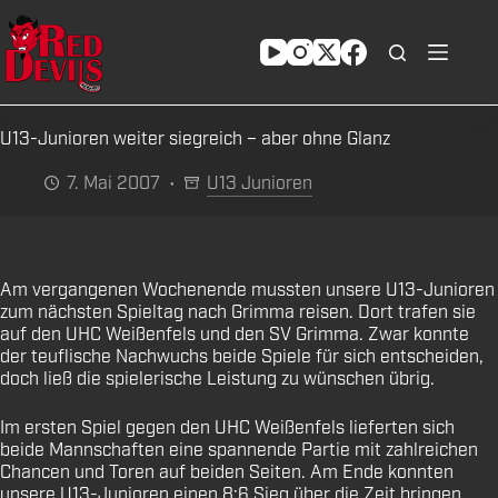
Zum
Inhalt
springen
U13-Junioren weiter siegreich – aber ohne Glanz
7. Mai 2007
U13 Junioren
Am vergangenen Wochenende mussten unsere U13-Junioren
zum nächsten Spieltag nach Grimma reisen. Dort trafen sie
auf den UHC Weißenfels und den SV Grimma. Zwar konnte
der teuflische Nachwuchs beide Spiele für sich entscheiden,
doch ließ die spielerische Leistung zu wünschen übrig.
Im ersten Spiel gegen den UHC Weißenfels lieferten sich
beide Mannschaften eine spannende Partie mit zahlreichen
Chancen und Toren auf beiden Seiten. Am Ende konnten
unsere U13-Junioren einen 8:6 Sieg über die Zeit bringen,