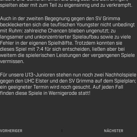
spielten aber mit zum Teil zu eigensinnig und zu verkrampft.
Auch in der zweiten Begegnung gegen den SV Grimma
beckleckerten sich die teuflischen Youngster nicht unbedingt
mit Ruhm: zahlreiche Chancen blieben ungenutzt; zu
langsamer und unkonzentrierter Spielaufbau sowie zu viele
Fehler in der eigenen Spielhälfte. Trotzdem konnten sie
dieses Spiel mit 7:4 für sich entscheiden, ließen aber bei
weitem die spielerischen Leistungen der vergangenen Spiele
vermissen.
Für unsere U13-Junioren stehen nun noch zwei Nachholspiele
gegen den UHC Elster und den SV Grimma auf dem Spielplan;
ein geeigneter Termin wird noch gesucht. Auf jeden Fall
finden diese Spiele in Wernigerode statt!
VORHERIGER
NÄCHSTER